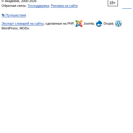
© Академик, 2000-2026
18+
Обратная связь:
Техподдержка
,
Реклама на сайте
👣 Путешествия
Экспорт словарей на сайты
, сделанные на PHP,
Joomla,
Drupal,
WordPress, MODx.