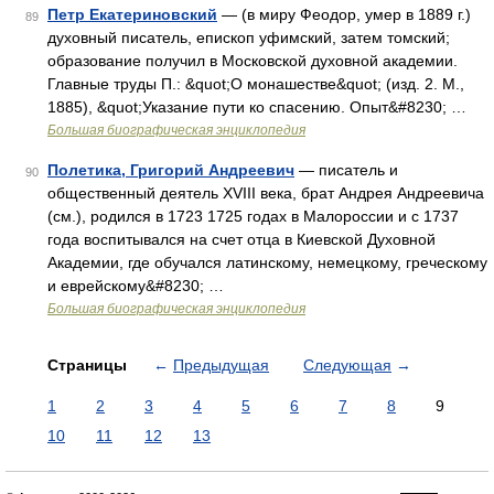
Петр Екатериновский
— (в миру Феодор, умер в 1889 г.)
89
духовный писатель, епископ уфимский, затем томский;
образование получил в Московской духовной академии.
Главные труды П.: &quot;О монашестве&quot; (изд. 2. M.,
1885), &quot;Указание пути ко спасению. Опыт&#8230; …
Большая биографическая энциклопедия
Полетика, Григорий Андреевич
— писатель и
90
общественный деятель XVIII века, брат Андрея Андреевича
(см.), родился в 1723 1725 годах в Малороссии и с 1737
года воспитывался на счет отца в Киевской Духовной
Академии, где обучался латинскому, немецкому, греческому
и еврейскому&#8230; …
Большая биографическая энциклопедия
Страницы
←
Предыдущая
Следующая
→
1
2
3
4
5
6
7
8
9
10
11
12
13