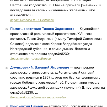
какое либо знамение, то отворачиваются и говорят:
Настоящее колдовство . 3. Они не признали [знамений] и
последовали за своими низменными желаниями, ибо
всякое&#8230; …
Коран. Перевод М. Н. Османова
Память святителя Тихона Задонского
— Крупнейший
84
православный религиозный просветитель XVIII века,
святитель Тихон Задонский (в миру Тимофей Савельевич
Соколов) родился в селе Короцк Валдайского уезда
Новгородской губернии, в семье дьячка. Детство и
отрочество его прошли среди&#8230; …
Энциклопедия ньюсмейкеров
Джунковский, Василий Яковлевич
— врач, ректор
85
харьковского университета, действительный статский
советник, родился в 1767 г.; отец его был священником в
городе Лебедине харьковской губ. По окончании курса в
харьковской духовной семинарии (коллегии) Д. поступил на
службу&#8230; …
Большая биографическая энциклопедия
Иннокентий Нечаев
— архиепископ, псковский и рижский,
86