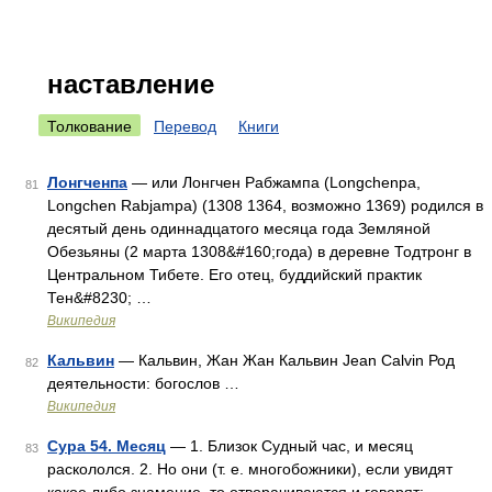
наставление
Толкование
Перевод
Книги
Лонгченпа
— или Лонгчен Рабжампа (Longchenpa,
81
Longchen Rabjampa) (1308 1364, возможно 1369) родился в
десятый день одиннадцатого месяца года Земляной
Обезьяны (2 марта 1308&#160;года) в деревне Тодтронг в
Центральном Тибете. Его отец, буддийский практик
Тен&#8230; …
Википедия
Кальвин
— Кальвин, Жан Жан Кальвин Jean Calvin Род
82
деятельности: богослов …
Википедия
Сура 54. Месяц
— 1. Близок Судный час, и месяц
83
раскололся. 2. Но они (т. е. многобожники), если увидят