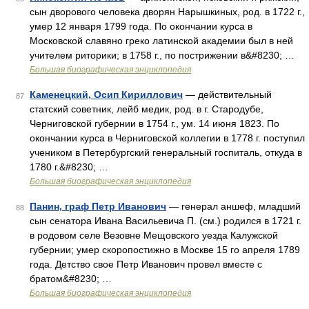
сын дворового человека дворян Нарышкиных, род. в 1722 г.,
умер 12 января 1799 года. По окончании курса в
Московской славяно греко латинской академии был в ней
учителем риторики; в 1758 г., по пострижении в&#8230; …
Большая биографическая энциклопедия
Каменецкий, Осип Кириллович
— действительный
87
статский советник, лейб медик, род. в г. Стародубе,
Черниговской губернии в 1754 г., ум. 14 июня 1823. По
окончании курса в Черниговской коллегии в 1778 г. поступил
учеником в Петербургский генеральный госпиталь, откуда в
1780 г.&#8230; …
Большая биографическая энциклопедия
Панин, граф Петр Иванович
— генерал аншеф, младший
88
сын сенатора Ивана Васильевича П. (см.) родился в 1721 г.
в родовом селе Везовне Мещовского уезда Калужской
губернии; умер скоропостижно в Москве 15 го апреля 1789
года. Детство свое Петр Иванович провел вместе с
братом&#8230; …
Большая биографическая энциклопедия